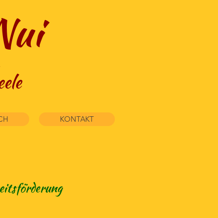
Nui
e
ele
CH
KONTAKT
eitsförderung