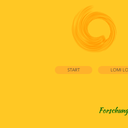
START
LOMI LO
Forschungs